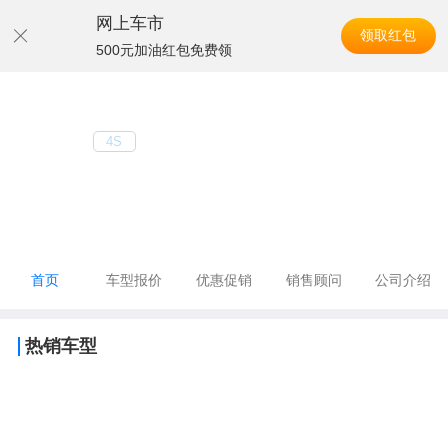
网上车市
领取红包
500元加油红包免费领
导航
奔驰北京波士瑞达
4S
电话：010-85581000
地址：朝阳区姚家园路78号
首页
优惠促销
销售顾问
车型报价
公司介绍
热销车型