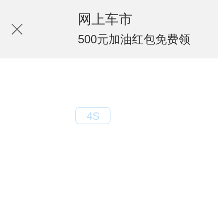
网上车市
500元加油红包免费领
北汽鹏元
4S
电话：010-65753808
地址：朝阳北路白家楼桥东