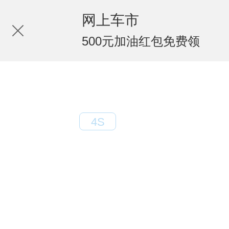
网上车市
500元加油红包免费领
北京路远达汽
4S
电话：010-89562196