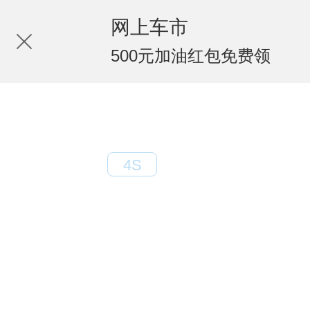
网上车市
500元加油红包免费领
北京京诚跃领
4S
电话：13264500780
地址：北京大兴区海鑫北