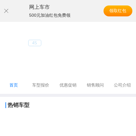
网上车市
领取红包
500元加油红包免费领
导航
北京加达汽车服务有限公司
4S
电话：84475931
地址：北京市丰台区张仪村路23号院内甲3号
首页
优惠促销
销售顾问
车型报价
公司介绍
热销车型