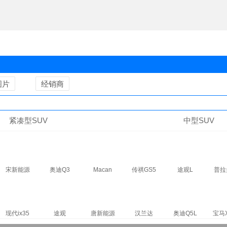
图片
经销商
紧凑型SUV
中型SUV
宋新能源
奥迪Q3
Macan
传祺GS5
途观L
普拉
现代ix35
途观
唐新能源
汉兰达
奥迪Q5L
宝马