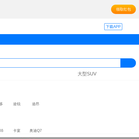
领取红包
下载APP
大型SUV
多
途锐
途昂
X6
卡宴
奥迪Q7