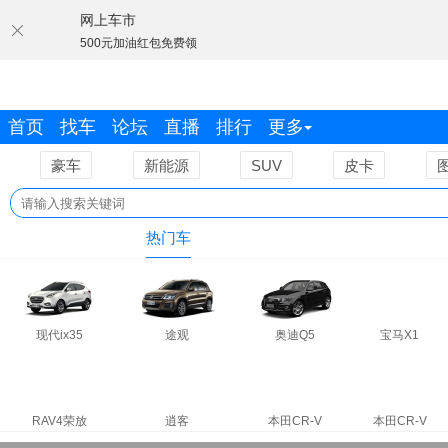
网上车市
500元加油红包免费领
首页
找车
论坛
直播
排行
更多
豪车
新能源
SUV
皮卡
热门车
现代ix35
途观
奥迪Q5
宝马X1
RAV4荣放
逍客
本田CR-V
本田CR-V