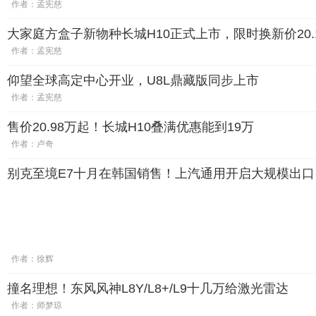
作者：孟宪慈
大家庭方盒子新物种长城H10正式上市，限时换新价20.
作者：孟宪慈
仰望全球高定中心开业，U8L鼎藏版同步上市
作者：孟宪慈
售价20.98万起！长城H10叠满优惠能到19万
作者：卢奇
别克至境E7十月在韩国销售！上汽通用开启大规模出口
作者：徐辉
撞名理想！东风风神L8Y/L8+/L9十几万给激光雷达
作者：师梦琼