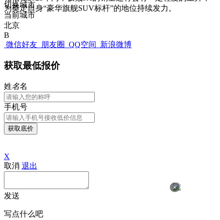
切换城市
为奠定自身“豪华旗舰SUV标杆”的地位持续发力。
当前城市
北京
B
微信好友
朋友圈
QQ空间
新浪微博
获取最低报价
姓
名
名
手机号
获取底价
X
取消
退出
×
发送
写点什么吧