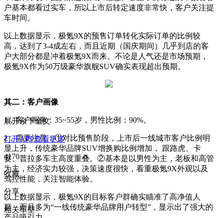
户基本都看过实车，所以上市后转定速度非常快，客户关注提
车时间。
以上数据显示，极氪9X的预售订单转化实际订单的比例较
高，达到了3-4成左右，而且近期（国庆期间）几乎到店的客
户大部分都是冲着极氪9X而来。不论是人气还是市场预期，
极氪9X作为50万级豪华旗舰SUV确实表现超出预期。
其二：客户画像
1，客户画像：35~55岁，男性比例：90%。
展开余下全文
2，需要注意：①对比预售阶段，上市后一线城市客户比例明
打开APP查看更多
显上升，传统豪华品牌SUV增换购比例增加， 跟路虎、卡
4170
宴、普拉多车主高度重叠。②基本是以男性为主，老板和高管
为主，经济实力较强，决策速度很快，看重极氪9X外观以及
收藏
驾控性能，关注智能体验。
分享
以上数据显示，极氪9X的目标客户群确实瞄准了高净值人
群，而且多为“一线传统豪华品牌用户转型”，显示出了强大的
相关车型
产品吸引力。