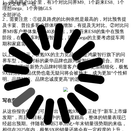
1，潜在用户10个里，有3个对比问界M9、1个蔚来ES8、1个
相关文章
换一批
理想mega、1个奔驰GLS
全部评论
2，需要注意：①提及路虎的比例依然是最高的，对比预售提
及卡宴、普拉多客户群体明显增加，有提及无对比。②对比问
界M9客户整体集中在40岁左右，对比蔚来ES8的集中在预售
阶段，在意提车时间和智能化，理想mega的主要考虑提车周
期和家庭需求。
以上数据显示，极氪9X的主力竞品应当是鸿蒙智行旗下的问
界车型，而且对标的豪华品牌也跟鸿蒙智行高度重合。而对
比“华蔚理”等新势力品牌时明显客户的需求更加精细化，极氪
9X自身的产品优势也毫无疑问将会被放大，成为更加“个性鲜
明、品牌独特、品牌忠诚度更高”的选择。
写在最后：
从这份报告中我们可以看出，极氪9X目前正处于“新车上市爆
发期”，而且在目标人群中的认可度颇高，整体的销量表现已
经超出预期。伴随着后期订单消化+年末销量强势期的来临，
相信在2025年内，极氪9X的销量还将会有一定程度的上升，