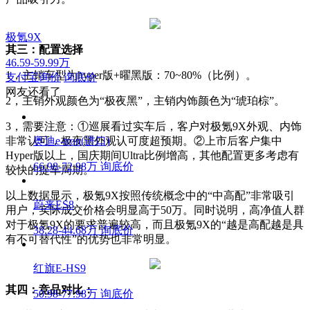
极氪9X
其三：配置选择
46.59-59.99万
1，主销车型为hyper版+曜黑版：70~80%（比例）。
支付宝询价
询底价
网友还看了
2，主销外观颜色为“极夜黑”，主销内饰颜色为“琥珀棕”。
3，需要注意：①巡展看过实车后，客户对极氪9X外观、内饰
非常认可，极夜黑外观认可度超预期。②上市后客户集中
奥迪e-tron(进口)
Hyper版以上，国庆期间Ultra比例增高，其他配置更多考虑有
66.98-72.98万
询底价
较快的提车周期。
以上数据显示，极氪9X按照传统概念中的“中高配”非常吸引
蔚来ES8
用户，实际成交价格会明显高于50万。同时说明，高净值人群
对于极氪9X的要求普遍较高，而且极氪9X的“越是高配越是具
38.28-44.68万
询底价
有不可替代性”的优势也非常明显。
红旗E-HS9
其四：竞品对比：
50.98-77.98万
询底价