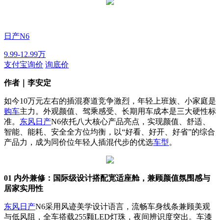
日产N6
9.99-12.99万
支付宝询价
询底价
作者｜李安定
如今10万元左右的插混赛道竞争激烈，年轻上班族、小家庭是
购车
主力。外观颜值、驾乘感受、长期用车成本是三大硬性标
准。
东风日产
N6依托八大核心产品亮点，实现颜值、舒适、
智能、能耗、安全全方位均衡，以“好看、好开、好省”的综合
产品力，成为同价位年轻人插混代步的优选
车型
。
01 内外兼修：国际级设计搭配宽适座舱，兼顾颜值氛围感与
居家实用性
东风
日产
N6采用风迹美学设计语言，流畅车身线条兼顾美观
与低风阻，全车搭载255颗LED灯珠，夜间辨识度突出。车漆