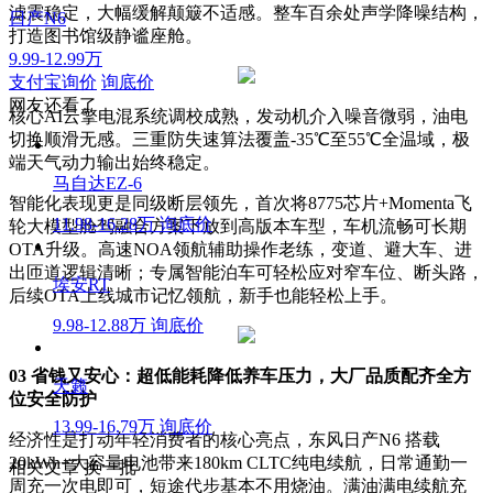
滤震稳定，大幅缓解颠簸不适感。整车百余处声学降噪结构，
日产N6
打造图书馆级静谧座舱。
9.99-12.99万
支付宝询价
询底价
网友还看了
核心AI云擎电混系统调校成熟，发动机介入噪音微弱，油电
切换顺滑无感。三重防失速算法覆盖-35℃至55℃全温域，极
端天气动力输出始终稳定。
马自达EZ-6
智能化表现更是同级断层领先，首次将8775芯片+Momenta飞
11.98-16.28万
询底价
轮大模型舱驾融合方案下放到高版本车型，车机流畅可长期
OTA升级。高速NOA领航辅助操作老练，变道、避大车、进
出匝道逻辑清晰；专属智能泊车可轻松应对窄车位、断头路，
埃安RT
后续OTA上线城市记忆领航，新手也能轻松上手。
9.98-12.88万
询底价
03 省钱又安心：超低能耗降低养车压力，大厂品质配齐全方
天籁
位安全防护
13.99-16.79万
询底价
经济性是打动年轻消费者的核心亮点，东风日产N6 搭载
20kWh+大容量电池带来180km CLTC纯电续航，日常通勤一
相关文章
换一批
周充一次电即可，短途代步基本不用烧油。满油满电续航充