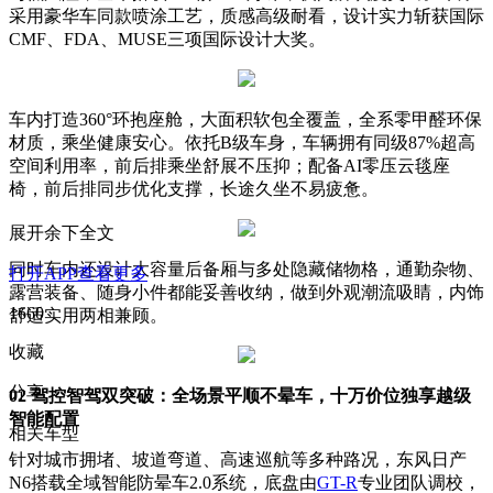
采用豪华车同款喷涂工艺，质感高级耐看，设计实力斩获国际
CMF、FDA、MUSE三项国际设计大奖。
车内打造360°环抱座舱，大面积软包全覆盖，全系零甲醛环保
材质，乘坐健康安心。依托B级车身，车辆拥有同级87%超高
空间利用率，前后排乘坐舒展不压抑；配备AI零压云毯座
椅，前后排同步优化支撑，长途久坐不易疲惫。
展开余下全文
同时车内还设计大容量后备厢与多处隐藏储物格，通勤杂物、
打开APP查看更多
露营装备、随身小件都能妥善收纳，做到外观潮流吸睛，内饰
1660
舒适实用两相兼顾。
收藏
分享
02 驾控智驾双突破：全场景平顺不晕车，十万价位独享越级
智能配置
相关车型
针对城市拥堵、坡道弯道、高速巡航等多种路况，东风日产
N6搭载全域智能防晕车2.0系统，底盘由
GT-R
专业团队调校，