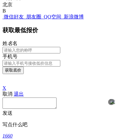
北京
B
微信好友
朋友圈
QQ空间
新浪微博
获取最低报价
姓
名
名
手机号
获取底价
X
取消
退出
×
发送
写点什么吧
1660