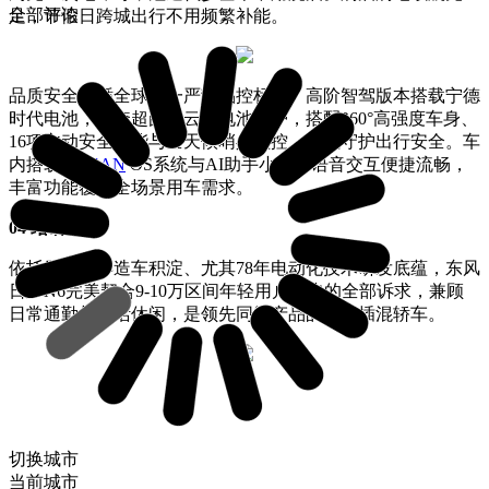
全部评论
足，节假日跨城出行不用频繁补能。
品质安全遵循全球统一严苛品控标准。高阶智驾版本搭载宁德
时代电池，配套超国标云盾电池防护，搭配360°高强度车身、
16项主动安全功能与全天候哨兵监控，全程守护出行安全。车
内搭载
NISSAN
OS系统与AI助手小尼，语音交互便捷流畅，
丰富功能覆盖全场景用车需求。
04 结语
依托日产92年造车积淀、尤其78年电动化技术研发底蕴，东风
日产N6完美契合9-10万区间年轻用户代步的全部诉求，兼顾
日常通勤与生活休闲，是领先同级产品的全能插混轿车。
切换城市
当前城市