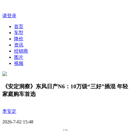
请登录
首页
车型
降价
资讯
经销商
图片
视频
《安定洞察》东风日产N6：10万级“三好”插混 年轻
家庭购车首选
李安定
2026-7-02 15:48