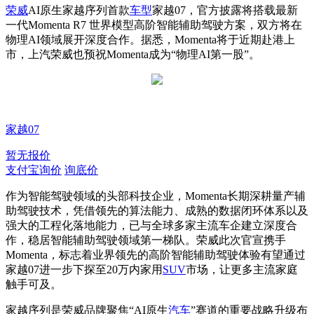
荣威
AI原生家越序列首款
车型
家越07，官方披露将搭载最新
一代Momenta R7 世界模型高阶智能辅助驾驶方案，双方将在
物理AI领域展开深度合作。据悉，Momenta将于近期赴港上
市，上汽荣威也预祝Momenta成为“物理AI第一股”。
家越07
暂无报价
支付宝询价
询底价
作为智能驾驶领域的头部科技企业，Momenta长期深耕量产辅
助驾驶技术，凭借领先的算法能力、成熟的数据闭环体系以及
强大的工程化落地能力，已与全球多家主流车企建立深度合
作，稳居智能辅助驾驶领域第一梯队。荣威此次官宣携手
Momenta，标志着业界领先的高阶智能辅助驾驶体验有望通过
家越07进一步下探至20万内家用
SUV
市场，让更多主流家庭
触手可及。
家越序列是荣威品牌聚焦“AI原生
汽车
”赛道的重要战略升级布