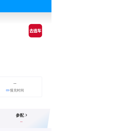
--
慢充时间
参配
--