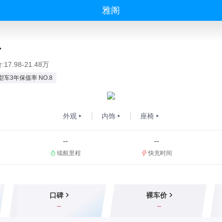
雅阁
17.98-21.48万
型车3年保值率 NO.8
外观
内饰
座椅
--
--
续航里程
快充时间
口碑
裸车价
--
--