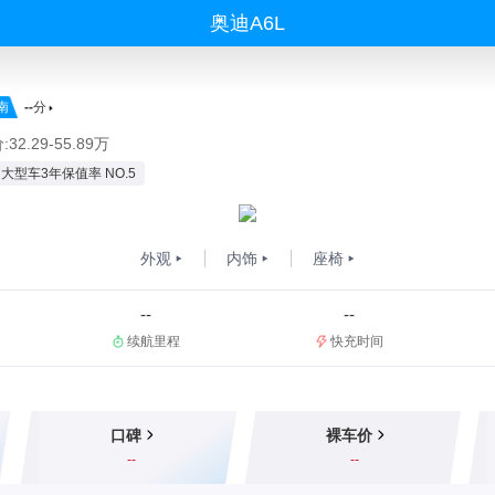
奥迪A6L
南
--
分
32.29-55.89万
大型车3年保值率 NO.5
外观
内饰
座椅
--
--
续航里程
快充时间
口碑
裸车价
--
--