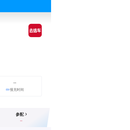
--
慢充时间
参配
--