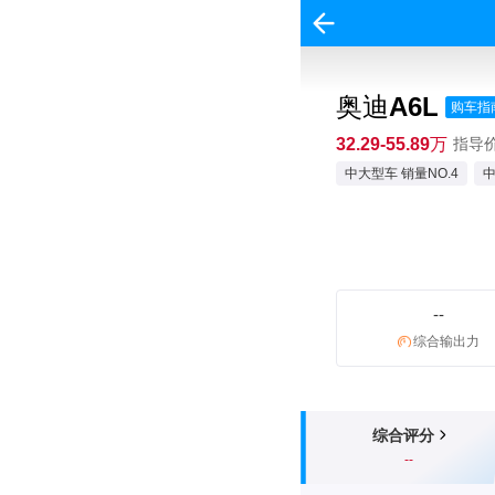
奥迪A6L
购车指
32.29-55.89万
指导价:
中大型车 销量NO.4
中
--
综合输出力
综合评分
--