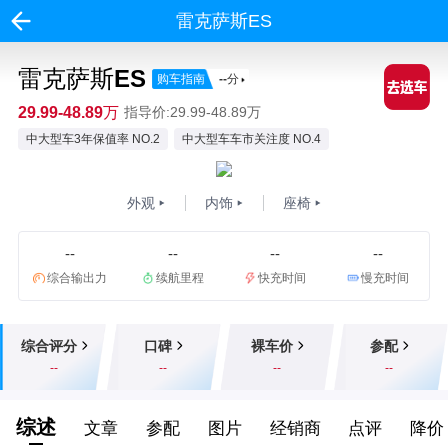
雷克萨斯ES
雷克萨斯ES
购车指南
--
分
29.99-48.89万
指导价:29.99-48.89万
中大型车3年保值率 NO.2
中大型车车市关注度 NO.4
外观
内饰
座椅
--
--
--
--
综合输出力
续航里程
快充时间
慢充时间
综合评分
口碑
裸车价
参配
--
--
--
--
综述
文章
参配
图片
经销商
点评
降价