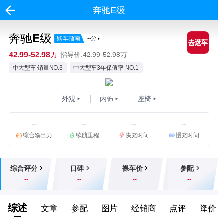
奔驰E级
奔驰E级
购车指南
--
分
42.99-52.98万
指导价:42.99-52.98万
中大型车 销量NO.3
中大型车3年保值率 NO.1
外观
内饰
座椅
--
--
--
--
综合输出力
续航里程
快充时间
慢充时间
综合评分
口碑
裸车价
参配
--
--
--
--
综述
文章
参配
图片
经销商
点评
降价