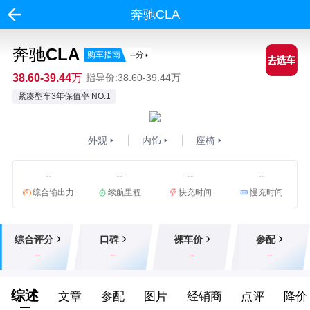
奔驰CLA
奔驰CLA
购车指南
--
分
38.60-39.44万
指导价:38.60-39.44万
紧凑型车3年保值率 NO.1
外观
内饰
座椅
--
--
--
--
综合输出力
续航里程
快充时间
慢充时间
综合评分
口碑
裸车价
参配
--
--
--
--
综述
文章
参配
图片
经销商
点评
降价