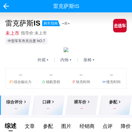
雷克萨斯IS
雷克萨斯IS
购车指南
--
分
未上市
指导价:未上市
中型车车市关注度 NO.7
外观
内饰
座椅
--
--
--
--
综合输出力
续航里程
快充时间
慢充时间
综合评分
口碑
裸车价
参配
--
--
--
--
综述
文章
参配
图片
经销商
点评
降价