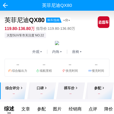
英菲尼迪QX80
英菲尼迪QX80
购车指南
--
分
119.80-136.80万
指导价:119.80-136.80万
大型SUV车市关注度 NO.22
外观
内饰
座椅
--
--
--
--
综合输出力
续航里程
快充时间
慢充时间
综合评分
口碑
裸车价
参配
--
--
--
--
综述
文章
参配
图片
经销商
点评
降价