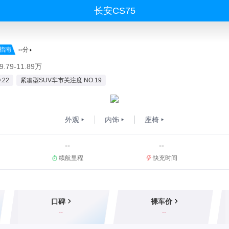
长安CS75
指南
--
分
.79-11.89万
22
紧凑型SUV车市关注度 NO.19
外观
内饰
座椅
--
--
续航里程
快充时间
口碑
裸车价
--
--