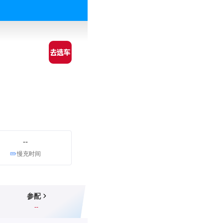
--
慢充时间
参配
--