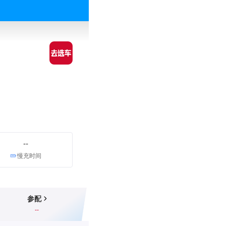
--
慢充时间
参配
--