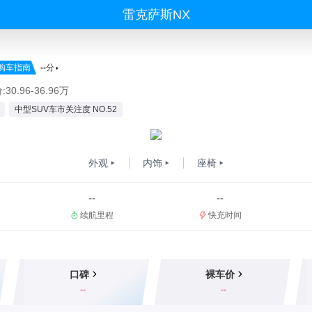
雷克萨斯NX
购车指南
--
分
30.96-36.96万
中型SUV车市关注度 NO.52
外观
内饰
座椅
--
--
续航里程
快充时间
口碑
裸车价
--
--