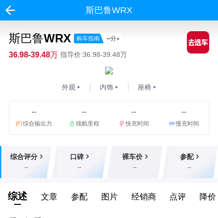
斯巴鲁WRX
斯巴鲁WRX
购车指南
--
分
36.98-39.48万
指导价:36.98-39.48万
外观
内饰
座椅
--
--
--
--
综合输出力
续航里程
快充时间
慢充时间
综合评分
口碑
裸车价
参配
--
--
--
--
综述
文章
参配
图片
经销商
点评
降价