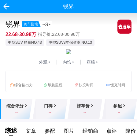
锐界
锐界
购车指南
--
分
22.68-30.98万
指导价:22.68-30.98万
中型SUV 销量NO.43
中型SUV3年保值率 NO.13
外观
内饰
座椅
--
--
--
--
综合输出力
续航里程
快充时间
慢充时间
综合评分
口碑
裸车价
参配
--
--
--
--
综述
文章
参配
图片
经销商
点评
降价