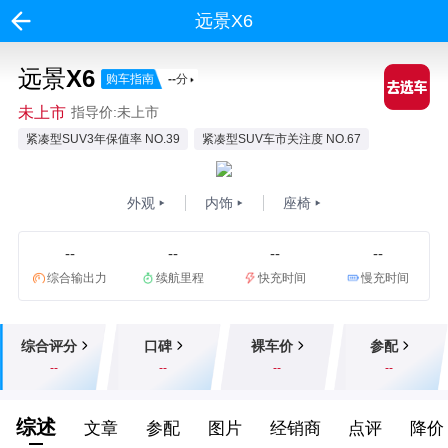
远景X6
远景X6
购车指南
--
分
未上市
指导价:未上市
紧凑型SUV3年保值率 NO.39
紧凑型SUV车市关注度 NO.67
外观
内饰
座椅
--
--
--
--
综合输出力
续航里程
快充时间
慢充时间
综合评分
口碑
裸车价
参配
--
--
--
--
综述
文章
参配
图片
经销商
点评
降价