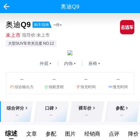
奥迪Q9
奥迪Q9
购车指南
--
分
未上市
指导价:未上市
大型SUV车市关注度 NO.12
外观
内饰
座椅
--
--
--
--
综合输出力
续航里程
快充时间
慢充时间
综合评分
口碑
裸车价
参配
--
--
--
--
综述
文章
参配
图片
经销商
点评
降价