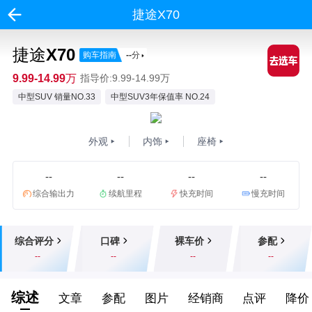
捷途X70
捷途X70
购车指南
--
分
9.99-14.99万
指导价:9.99-14.99万
中型SUV 销量NO.33
中型SUV3年保值率 NO.24
外观
内饰
座椅
--
--
--
--
综合输出力
续航里程
快充时间
慢充时间
综合评分
口碑
裸车价
参配
--
--
--
--
综述
文章
参配
图片
经销商
点评
降价