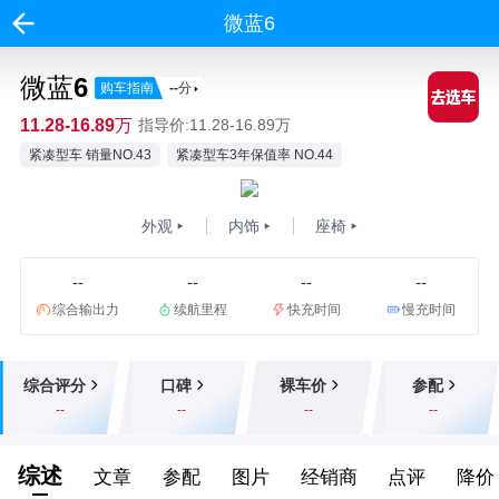
微蓝6
微蓝6
购车指南
--
分
11.28-16.89万
指导价:11.28-16.89万
紧凑型车 销量NO.43
紧凑型车3年保值率 NO.44
外观
内饰
座椅
--
--
--
--
综合输出力
续航里程
快充时间
慢充时间
综合评分
口碑
裸车价
参配
--
--
--
--
综述
文章
参配
图片
经销商
点评
降价