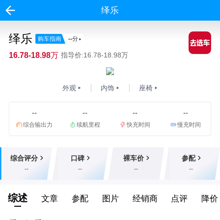
绎乐
绎乐
购车指南
--
分
16.78-18.98万
指导价:16.78-18.98万
外观
内饰
座椅
--
--
--
--
综合输出力
续航里程
快充时间
慢充时间
综合评分
口碑
裸车价
参配
--
--
--
--
综述
文章
参配
图片
经销商
点评
降价