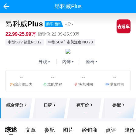
昂科威Plus
昂科威Plus
购车指南
--
分
22.99-25.99万
指导价:22.99-25.99万
中型SUV 销量NO.12
中型SUV车市关注度 NO.73
外观
内饰
座椅
--
--
--
--
综合输出力
续航里程
快充时间
慢充时间
综合评分
口碑
裸车价
参配
--
--
--
--
综述
文章
参配
图片
经销商
点评
降价