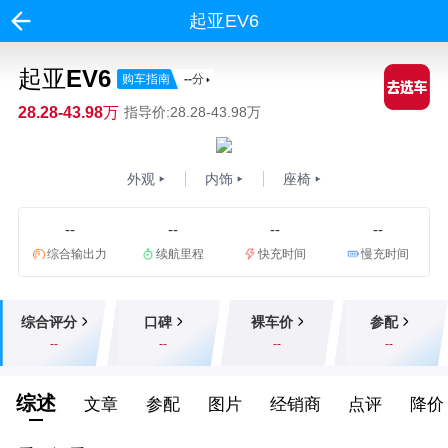
起亚EV6
起亚EV6
购车指南
--
分
28.28-43.98万
指导价:28.28-43.98万
外观
内饰
座椅
--
--
--
--
综合输出力
续航里程
快充时间
慢充时间
综合评分
口碑
裸车价
参配
--
--
--
--
综述
文章
参配
图片
经销商
点评
降价