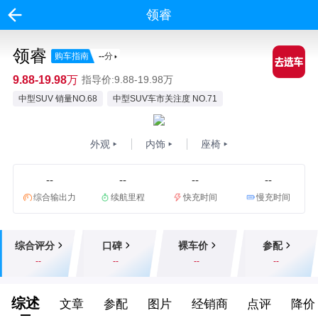
领睿
领睿
购车指南
--
分
9.88-19.98万
指导价:9.88-19.98万
中型SUV 销量NO.68
中型SUV车市关注度 NO.71
外观
内饰
座椅
--
--
--
--
综合输出力
续航里程
快充时间
慢充时间
综合评分
口碑
裸车价
参配
--
--
--
--
综述
文章
参配
图片
经销商
点评
降价