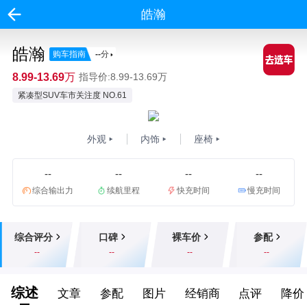
皓瀚
皓瀚
购车指南
--
分
8.99-13.69万
指导价:8.99-13.69万
紧凑型SUV车市关注度 NO.61
外观
内饰
座椅
--
--
--
--
综合输出力
续航里程
快充时间
慢充时间
综合评分
口碑
裸车价
参配
--
--
--
--
综述
文章
参配
图片
经销商
点评
降价