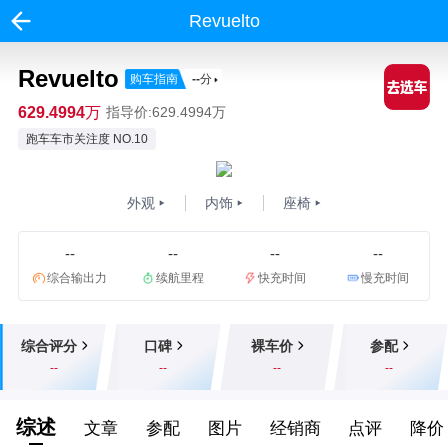
Revuelto
Revuelto
购车指南
--
分
629.4994万
指导价:629.4994万
跑车车市关注度 NO.10
外观
内饰
座椅
--
--
--
--
综合输出力
续航里程
快充时间
慢充时间
综合评分
口碑
裸车价
参配
--
--
--
--
综述
文章
参配
图片
经销商
点评
降价