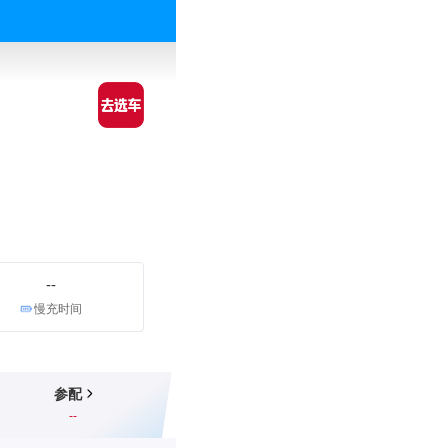
--
慢充时间
参配
--