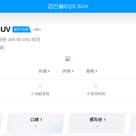
迈巴赫EQS SUV
UV
购车指南
--
分
价:159.50-191.50万
15
外观
内饰
座椅
--
--
续航里程
快充时间
口碑
裸车价
--
--