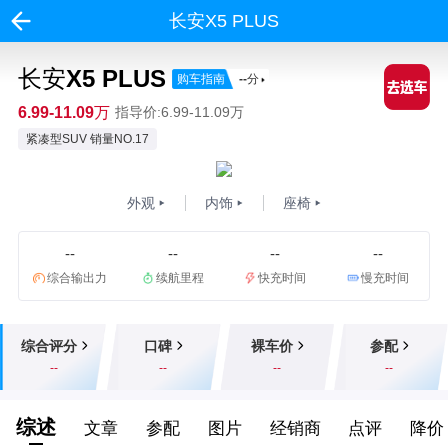
长安X5 PLUS
长安X5 PLUS
购车指南
--
分
6.99-11.09万
指导价:6.99-11.09万
紧凑型SUV 销量NO.17
外观
内饰
座椅
--
--
--
--
综合输出力
续航里程
快充时间
慢充时间
综合评分
口碑
裸车价
参配
--
--
--
--
综述
文章
参配
图片
经销商
点评
降价