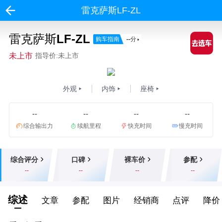
雷克萨斯LF-ZL
雷克萨斯LF-ZL
购车指南
--
分
未上市
指导价:未上市
外观
内饰
座椅
--
--
--
--
综合输出力
续航里程
快充时间
慢充时间
综合评分
口碑
裸车价
参配
--
--
--
--
综述
文章
参配
图片
经销商
点评
降价