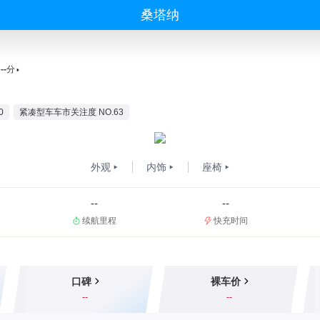
桑塔纳
--
分
0
紧凑型车车市关注度 NO.63
外观
内饰
座椅
--
--
续航里程
快充时间
口碑
裸车价
--
--