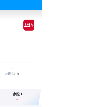
--
慢充时间
参配
--