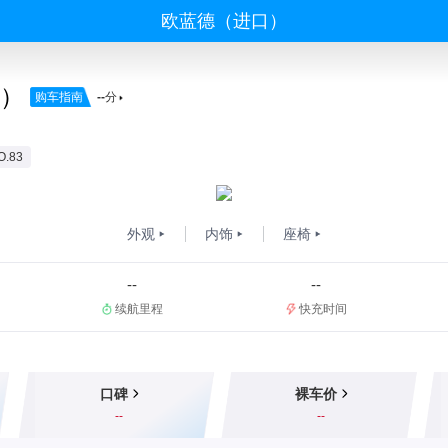
欧蓝德（进口）
）
购车指南
--
分
.83
外观
内饰
座椅
--
--
续航里程
快充时间
口碑
裸车价
--
--