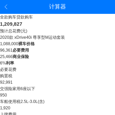
计算器
全款购车
贷款购车
1,209,827
预计总花费(元)
2020款 xDrive40i 尊享型M运动套装
1,088,000
裸车价格
96,361
必要费用
25,466
商业保险
6%
利率
必要花费
购置税
92,991
交强险
家用6座以下
950
车船使用税
2.5L-3.0L(含)
1,920
上牌费用