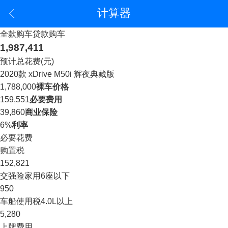
计算器
全款购车
贷款购车
1,987,411
预计总花费(元)
2020款 xDrive M50i 辉夜典藏版
1,788,000
裸车价格
159,551
必要费用
39,860
商业保险
6%
利率
必要花费
购置税
152,821
交强险
家用6座以下
950
车船使用税
4.0L以上
5,280
上牌费用