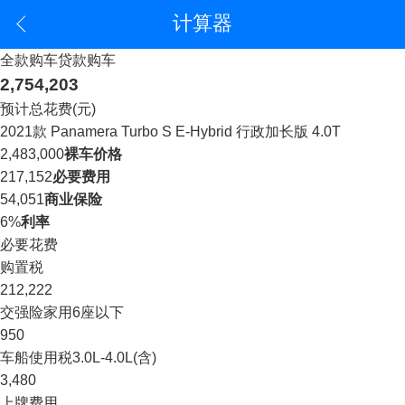
计算器
全款购车
贷款购车
2,754,203
预计总花费(元)
2021款 Panamera Turbo S E-Hybrid 行政加长版 4.0T
2,483,000
裸车价格
217,152
必要费用
54,051
商业保险
6%
利率
必要花费
购置税
212,222
交强险
家用6座以下
950
车船使用税
3.0L-4.0L(含)
3,480
上牌费用