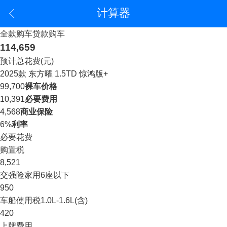
计算器
全款购车
贷款购车
114,659
预计总花费(元)
2025款 东方曜 1.5TD 惊鸿版+
99,700
裸车价格
10,391
必要费用
4,568
商业保险
6%
利率
必要花费
购置税
8,521
交强险
家用6座以下
950
车船使用税
1.0L-1.6L(含)
420
上牌费用