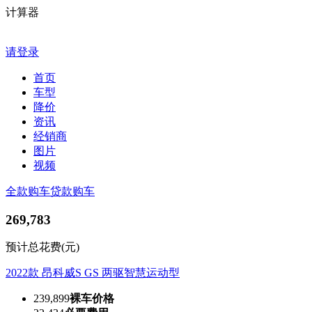
计算器
请登录
首页
车型
降价
资讯
经销商
图片
视频
全款购车
贷款购车
269,783
预计总花费(元)
2022款 昂科威S GS 两驱智慧运动型
239,899
裸车价格