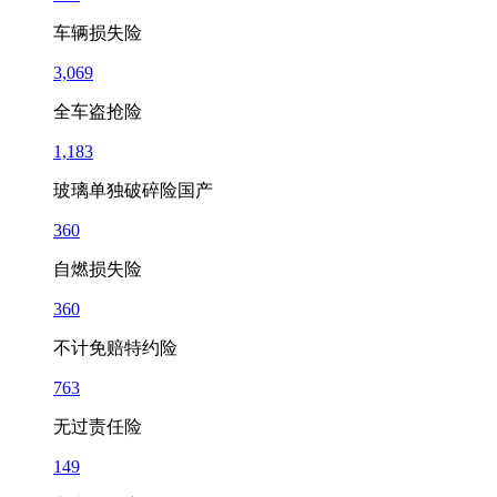
车辆损失险
3,069
全车盗抢险
1,183
玻璃单独破碎险
国产
360
自燃损失险
360
不计免赔特约险
763
无过责任险
149