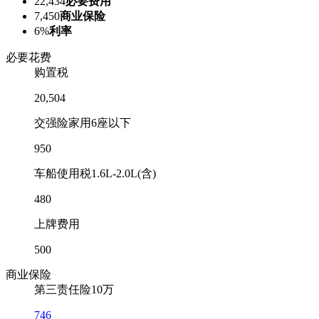
22,434
必要费用
7,450
商业保险
6%
利率
必要花费
购置税
20,504
交强险
家用6座以下
950
车船使用税
1.6L-2.0L(含)
480
上牌费用
500
商业保险
第三责任险
10万
746