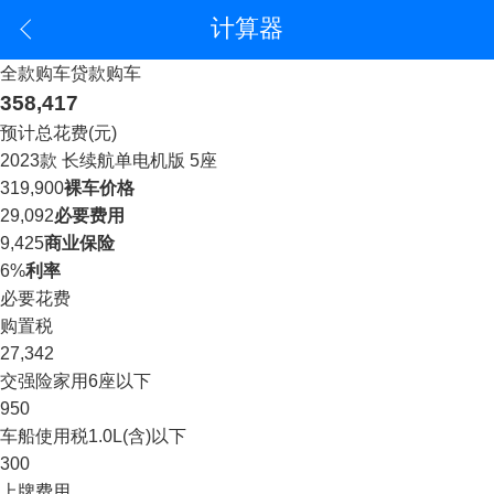
计算器
全款购车
贷款购车
358,417
预计总花费(元)
2023款 长续航单电机版 5座
319,900
裸车价格
29,092
必要费用
9,425
商业保险
6%
利率
必要花费
购置税
27,342
交强险
家用6座以下
950
车船使用税
1.0L(含)以下
300
上牌费用