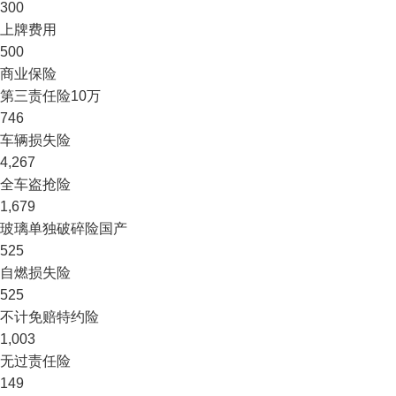
300
上牌费用
500
商业保险
第三责任险
10万
746
车辆损失险
4,267
全车盗抢险
1,679
玻璃单独破碎险
国产
525
自燃损失险
525
不计免赔特约险
1,003
无过责任险
149