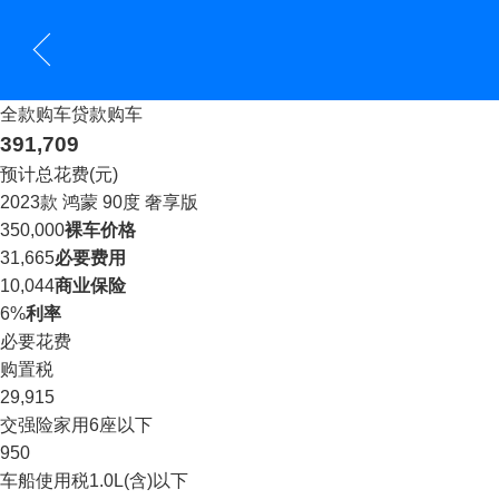
全款购车
贷款购车
391,709
预计总花费(元)
2023款 鸿蒙 90度 奢享版
350,000
裸车价格
31,665
必要费用
10,044
商业保险
6%
利率
必要花费
购置税
29,915
交强险
家用6座以下
950
车船使用税
1.0L(含)以下