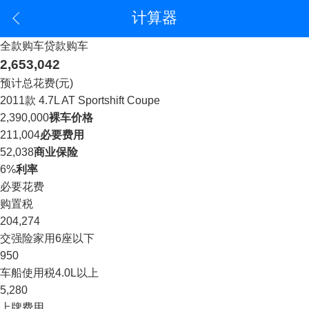
计算器
全款购车
贷款购车
2,653,042
预计总花费(元)
2011款 4.7L AT Sportshift Coupe
2,390,000
裸车价格
211,004
必要费用
52,038
商业保险
6%
利率
必要花费
购置税
204,274
交强险
家用6座以下
950
车船使用税
4.0L以上
5,280
上牌费用