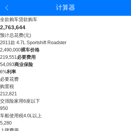
计算器
全款购车
贷款购车
2,763,644
预计总花费(元)
2011款 4.7L Sportshift Roadster
2,490,000
裸车价格
219,551
必要费用
54,093
商业保险
6%
利率
必要花费
购置税
212,821
交强险
家用6座以下
950
车船使用税
4.0L以上
5,280
上牌费用