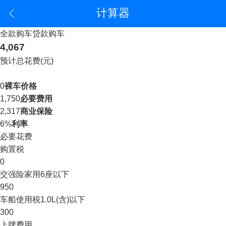
计算器
全款购车
贷款购车
4,067
预计总花费(元)
0
裸车价格
1,750
必要费用
2,317
商业保险
6%
利率
必要花费
购置税
0
交强险
家用6座以下
950
车船使用税
1.0L(含)以下
300
上牌费用