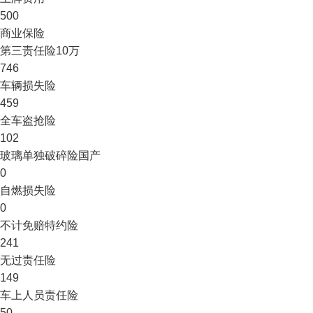
500
商业保险
第三责任险
10万
746
车辆损失险
459
全车盗抢险
102
玻璃单独破碎险
国产
0
自燃损失险
0
不计免赔特约险
241
无过责任险
149
车上人员责任险
50