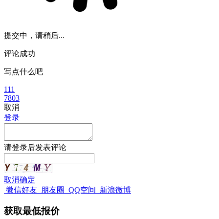
提交中，请稍后...
评论成功
写点什么吧
111
7803
取消
登录
请
登录
后发表评论
取消
确定
微信好友
朋友圈
QQ空间
新浪微博
获取最低报价