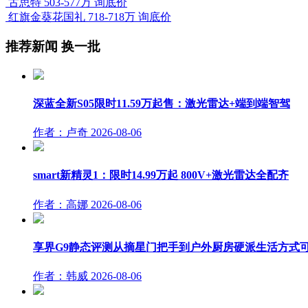
古思特
503-577万
询底价
红旗金葵花国礼
718-718万
询底价
推荐新闻
换一批
深蓝全新S05限时11.59万起售：激光雷达+端到端智驾
作者：卢奇
2026-08-06
smart新精灵1：限时14.99万起 800V+激光雷达全配齐
作者：高娜
2026-08-06
享界G9静态评测从摘星门把手到户外厨房硬派生活方式
作者：韩威
2026-08-06