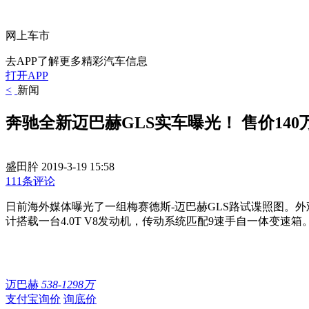
网上车市
去APP了解更多精彩汽车信息
打开APP
<
新闻
奔驰全新迈巴赫GLS实车曝光！ 售价140
盛田肸
2019-3-19 15:58
111条评论
日前海外媒体曝光了一组梅赛德斯-迈巴赫GLS路试谍照图。
计搭载一台4.0T V8发动机，传动系统匹配9速手自一体变速箱
迈巴赫
538-1298万
支付宝询价
询底价