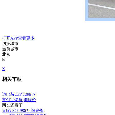
打开APP查看更多
切换城市
当前城市
北京
B
X
相关车型
迈巴赫
538-1298万
支付宝询价
询底价
网友还看了
幻影
847-986万
询底价