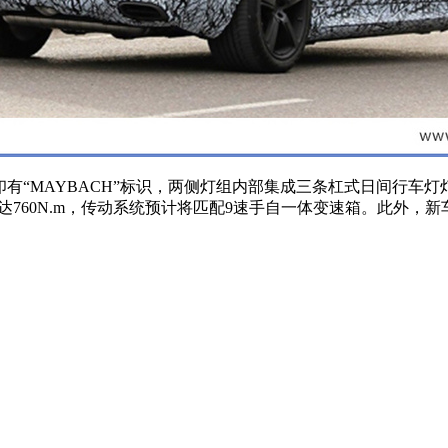
印有“MAYBACH”标识，两侧灯组内部集成三条杠式日间行车
矩可达760N.m，传动系统预计将匹配9速手自一体变速箱。此外，新