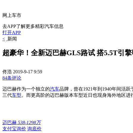
网上车市
去APP了解更多精彩汽车信息
打开APP
<
新闻
超豪华！全新迈巴赫GLS路试 搭5.5T引
佟浩
2019-9-17 9:59
84条评论
迈巴赫作为一个独立的
汽车
品牌，曾在1921年到1940年
三代
车型
。而更高阶的迈巴赫版本车型近日也现身海外地区进
迈巴赫
538-1298万
支付宝询价
询底价