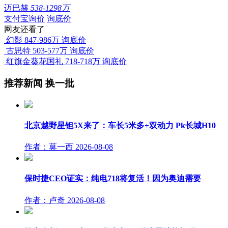
迈巴赫
538-1298万
支付宝询价
询底价
网友还看了
幻影
847-986万
询底价
古思特
503-577万
询底价
红旗金葵花国礼
718-718万
询底价
推荐新闻
换一批
北京越野星钽5X来了：车长5米多+双动力 Pk长城H10
作者：莫一西
2026-08-08
保时捷CEO证实：纯电718将复活！因为奥迪需要
作者：卢奇
2026-08-08