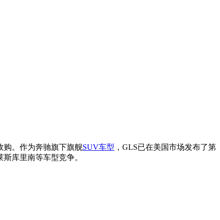
司收购。作为奔驰旗下旗舰
SUV车型
，GLS已在美国市场发布了第
莱斯库里南等车型竞争。