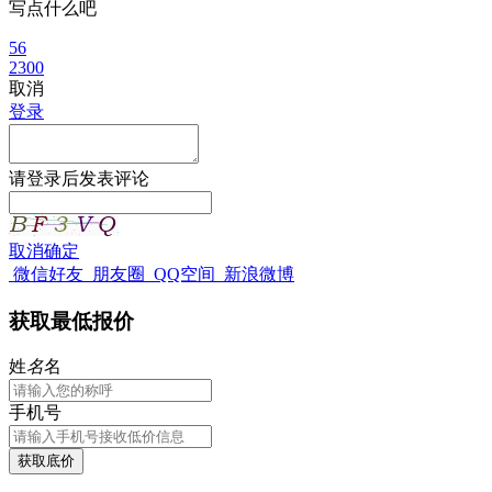
写点什么吧
56
2300
取消
登录
请
登录
后发表评论
取消
确定
微信好友
朋友圈
QQ空间
新浪微博
获取最低报价
姓
名
名
手机号
获取底价