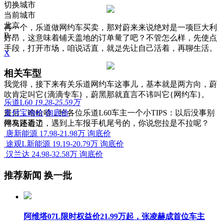
切换城市
当前城市
北京
再一个，乐道做网约车买卖，那对蔚来来说绝对是一项巨大利
B
好昂，这意味着铺天盖地的订单量了吧？不管怎么样，先使点
手段，打开市场，咱说话直，就是先让自己活着，再聊生活。
X
相关车型
我觉得，接下来有关乐道网约车这事儿，基本就是两方向，蔚
吹肯定叫它{滴滴专车}，蔚黑那就直言不讳叫它{网约车}。
乐道L60
19.28-25.59万
最后，哈哈哈，给各位乐道L60车主一个小TIPS：以后没事别
支付宝询价
询底价
停马路边边，遇到上车报手机尾号的，你说您拉是不拉呢？
网友还看了
唐新能源
17.98-21.98万
询底价
途观L新能源
19.19-20.79万
询底价
汉兰达
24.98-32.58万
询底价
推荐新闻
换一批
阿维塔07L限时权益价21.99万起，张凌赫成首位车主