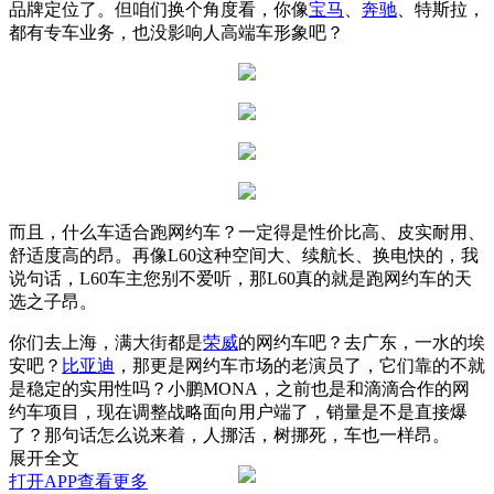
品牌定位了。但咱们换个角度看，你像
宝马
、
奔驰
、特斯拉，
都有专车业务，也没影响人高端车形象吧？
而且，什么车适合跑网约车？一定得是性价比高、皮实耐用、
舒适度高的昂。再像L60这种空间大、续航长、换电快的，我
说句话，L60车主您别不爱听，那L60真的就是跑网约车的天
选之子昂。
你们去上海，满大街都是
荣威
的网约车吧？去广东，一水的埃
安吧？
比亚迪
，那更是网约车市场的老演员了，它们靠的不就
是稳定的实用性吗？小鹏MONA，之前也是和滴滴合作的网
约车项目，现在调整战略面向用户端了，销量是不是直接爆
了？那句话怎么说来着，人挪活，树挪死，车也一样昂。
展开全文
打开APP查看更多