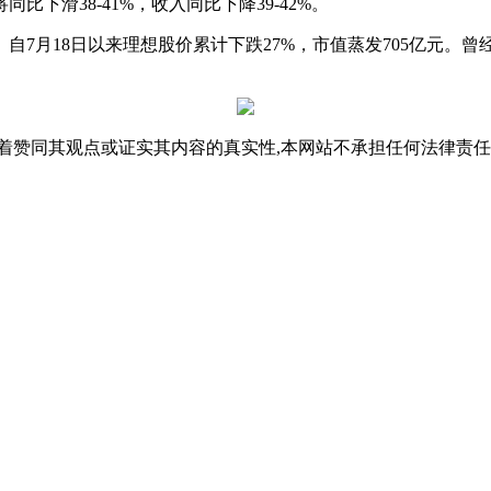
同比下滑38-41%，收入同比下降39-42%。
自7月18日以来理想股价累计下跌27%，市值蒸发705亿元。
着赞同其观点或证实其内容的真实性,本网站不承担任何法律责