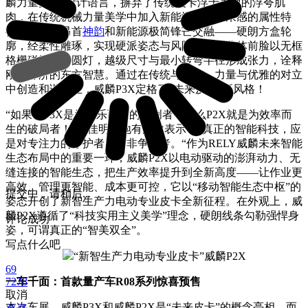
麟力量美学”设计语言，摒弃了传统皮卡浮于表面的浮夸肌
肉，在传统机械力量美学中加入新能源科技未来感的属性特
征，将麒麟昂首
神韵
和新能源极简锋芒交融——硬朗方盒轮
廓，经柔性雕琢，实现硬派姿态与风阻平衡；分体前脸以无框
格栅碰撞复古圆灯，越级尺寸与最小转弯半径形成张力，诠释
刚柔并济的东方智慧。通过在传统与未来、力量与优雅的对立
中创造和谐共生，威麟P3X定格了“未来皮卡”新风格！
“如果说P3X是为玩乐而生的开创者，那么P2X就是为效率而
生的破局者！“张佳明掷地有声地表示，“真正的智能科技，应
是对专注力的守护者，而非争夺者。“作为RELY威麟未来智能
生态布局中的重要一环，威麟P2X以电动驱动的澎湃动力、无
缝连接的智能生态，把生产效率提升到全新高度——让作业更
高效、管理更智能、成本更可控，它以“移动智能生态中枢”的
提交中，请稍后...
姿态开创了新智生产力电动专业皮卡全新征程。在外观上，威
麟P2X遵循了“科技实用主义美学”理念，硬朗线条勾勒强悍身
评论成功
姿，可谓真正的“智美双全”。
写点什么吧
“新智生产力电动专业皮卡”威麟P2X
69
一车千面：首款量产车R08系列惊喜预售
7278
取消
本次车展，威麟P3X和威麟P2X是“未来皮卡”的概念亮相，而