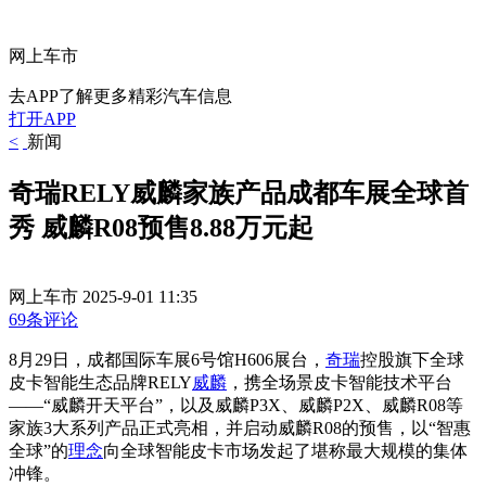
网上车市
去APP了解更多精彩汽车信息
打开APP
<
新闻
奇瑞RELY威麟家族产品成都车展全球首
秀 威麟R08预售8.88万元起
网上车市
2025-9-01 11:35
69条评论
8月29日，成都国际车展6号馆H606展台，
奇瑞
控股旗下全球
皮卡智能生态品牌RELY
威麟
，携全场景皮卡智能技术平台
——“威麟开天平台”，以及威麟P3X、威麟P2X、威麟R08等
家族3大系列产品正式亮相，并启动威麟R08的预售，以“智惠
全球”的
理念
向全球智能皮卡市场发起了堪称最大规模的集体
冲锋。