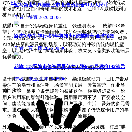
对N
EV
需求的觉醒，使原有的垄断格局开始动摇。柴油混动
宝马新世代i3德国上市 起售价折合51万人民币
市场的相对空白和奇瑞28年的技术积淀，让RELY威麟找到了
破局的切入口。
作者：徐辉
2026-08-06
威麟P3X自开发伊始就身负重任。张佳明表示，“威麟P3X希
望开创智能混动皮卡新物种。”以“全球柴混智能皮卡创领者，
路虎X华为 神行者5年将推出6款越野车 全球销售
实现全场景油混同价，全面替代传统皮卡”为开发理念，威麟
P3X聚焦新能源及智能场景，以混动架构冲破传统内燃机壁
作者：莫一西
2026-08-06
垒，以“电+智+生态”赋能场景体验，放大皮卡品类多功能拓展
优势能力。
花旗：比亚迪市值被严重低估！涨60%目标价142港元
“全球柴混智能皮卡创领者”威麟P3X
基于此，威麟P3X生来自带光环：柴混极致动力，让用户告别
作者：朱玉川
2026-08-06
柴油车的噪音和高油耗；场景智能拓展，覆盖露营、作业等
全部评论
100+场景，是用户多元场景的智能伙伴；乘用级舒适性，给
用户乘用车的智能舒适体验，商用家用两不误；百变改装空
间，能装能造能玩，极大满足用户工作、生活、爱好的多元需
求。通过这四大核心优势，威麟P3X颠覆了传统皮卡用户的单
一体验，由此开启了行业智能生态的新篇章。
外观设计方面，威麟P3X以东方神兽“麒麟”为灵感，打造“麒