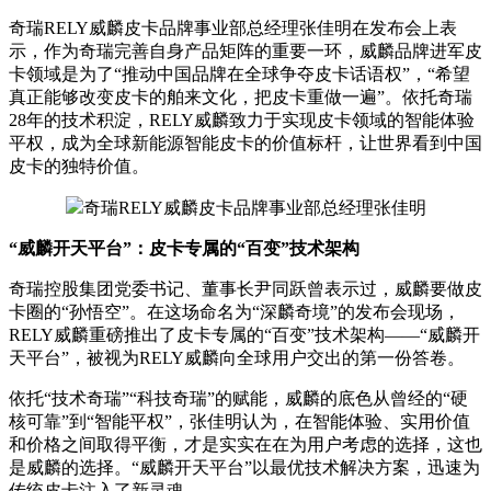
奇瑞RELY威麟皮卡品牌事业部总经理张佳明在发布会上表
示，作为奇瑞完善自身产品矩阵的重要一环，威麟品牌进军皮
卡领域是为了“推动中国品牌在全球争夺皮卡话语权”，“希望
真正能够改变皮卡的舶来文化，把皮卡重做一遍”。依托奇瑞
28年的技术积淀，RELY威麟致力于实现皮卡领域的智能体验
平权，成为全球新能源智能皮卡的价值标杆，让世界看到中国
皮卡的独特价值。
奇瑞RELY威麟皮卡品牌事业部总经理张佳明
“威麟开天平台”：皮卡专属的“百变”技术架构
奇瑞控股集团党委书记、董事长尹同跃曾表示过，威麟要做皮
卡圈的“孙悟空”。在这场命名为“深麟奇境”的发布会现场，
RELY威麟重磅推出了皮卡专属的“百变”技术架构——“威麟开
天平台”，被视为RELY威麟向全球用户交出的第一份答卷。
依托“技术奇瑞”“科技奇瑞”的赋能，威麟的底色从曾经的“硬
核可靠”到“智能平权”，张佳明认为，在智能体验、实用价值
和价格之间取得平衡，才是实实在在为用户考虑的选择，这也
是威麟的选择。“威麟开天平台”以最优技术解决方案，迅速为
传统皮卡注入了新灵魂。