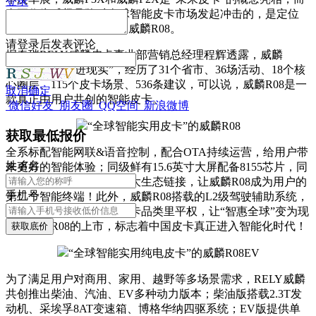
登录
真正作为威麟品牌对全球智能皮卡市场发起冲击的，是定位
于“全球智能实用皮卡”的威麟R08。
请
登录
后发表评论
据奇瑞RELY威麟皮卡事业部营销总经理程辉透露，威麟
R08“从图纸走进现实”，经历了31个省市、36场活动、18个核
心圈层、115个皮卡场景、536条建议，可以说，威麟R08是一
取消
确定
款真正由用户共创的智能皮卡。
微信好友
朋友圈
QQ空间
新浪微博
“全球智能实用皮卡”的威麟R08
获取最低报价
全系标配智能网联&语音控制，配合OTA持续运营，给用户带
姓
名
名
来更好的智能体验；同级鲜有15.6英寸大屏配备8155芯片，同
时通过微信小程序植入十大生态链接，让威麟R08成为用户的
手机号
第二个智能终端！此外，威麟R08搭载的L2级驾驶辅助系统，
让智能辅助驾驶真正在皮卡品类里平权，让“智惠全球”变为现
实。威麟R08的上市，标志着中国皮卡真正进入智能化时代！
获取底价
“全球智能实用纯电皮卡”的威麟R08EV
为了满足用户对商用、家用、越野等多场景需求，RELY威麟
共创推出柴油、汽油、EV多种动力版本；柴油版搭载2.3T发
动机、采埃孚8AT变速箱、博格华纳四驱系统；EV版提供单