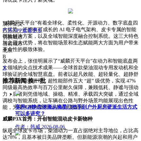
“威麟开天平台”有着全球化、柔性化、开源动力、数字底盘四
展开全文
大优势，还拥有可成长的 AI 电子电气架构、皮卡专属的智能
打开APP查看更多
驾舱解决方案，以及全域智能深度融合控制系统。这三大特色
切换城市
加之四大优势，将在智能场景和生态赋能两大方面为用户带来
当前城市
革命性的极致体验。
北京
B
发布会上，张佳明展示了“威麟开天平台”在动力和智能底盘两
大领域的尖点技术成果——全球首款柴油混动专用发动机和全
X
球验证的全域智慧底盘。前者以超凡效能、超轻量化、超静舒
推荐新闻
换一批
适、超智能热管理、超性能部件五大 “超” 级优势，实现 47%
同级最高热效率与百万公里耐久保障，兼顾低耗、静谧与强动
力；后者则凭借地域、操稳、精准、承载四大突破，通过全域
调校与智能系统，让车辆在公路与野外场景均能展现出色性
享界G9静态评测从摘星门把手到户外厨房硬派生活方式
能，为皮卡用户带来全方位升级体验。
可以多讲究？
威麟P3X首秀：开创智能混动皮卡新物种
作者：韩威
2026-08-06
纵观全球皮卡市场，柴油动力一直占据绝对主导地位，占比高
达78%，且基本被日美品牌垄断。但新能源浪潮的兴起和用户